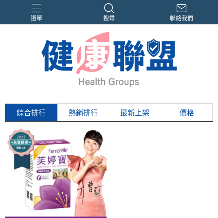
選單
搜尋
聯絡我們
PPLs®
曹蘭體驗見證
限時優惠
電視節目熱銷
高群推薦
綜合排行
熱銷排行
最新上架
價格