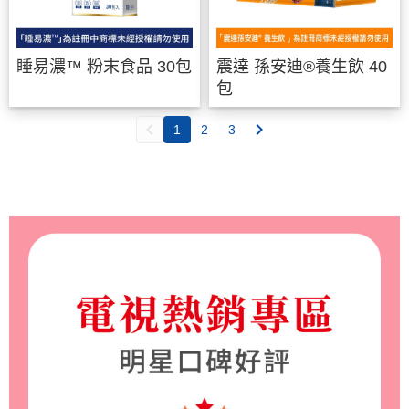
睡易濃™ 粉末食品 30包
震達 孫安迪®養生飲 40
包
1
2
3