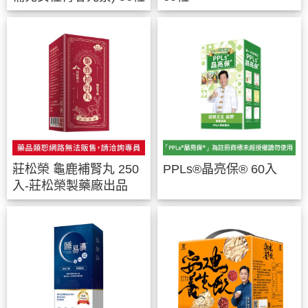
莊松榮 龜鹿補腎丸 250
PPLs®晶亮保® 60入
入-莊松榮製藥廠出品