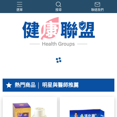
選單
搜尋
聯絡我們
PPLs®
曹蘭體驗見證
限時優惠
電視節目熱銷
高群推薦
navigate_before
navigate_next
grade
熱門商品 │ 明星與醫師推薦