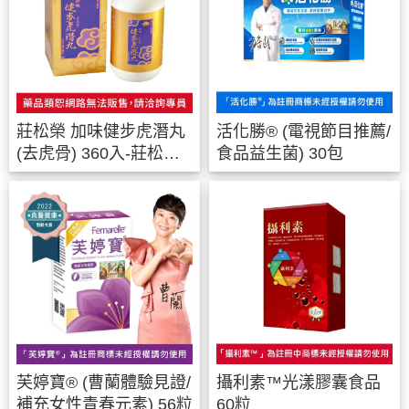
莊松榮 加味健步虎潛丸
活化勝® (電視節目推薦/
(去虎骨) 360入-莊松榮
食品益生菌) 30包
製藥廠出品
芙婷寶® (曹蘭體驗見證/
攝利素™光漾膠囊食品
補充女性青春元素) 56粒
60粒